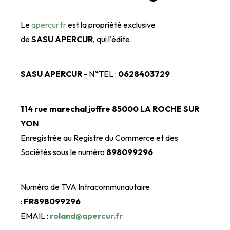
Le
apercur.fr
est la propriété exclusive
de
SASU
APERCUR
, qui l'édite.
SASU
APERCUR
- N*TEL :
0628403729
114 rue marechal joffre
85000 LA ROCHE SUR
YON
Enregistrée au Registre du Commerce et des
Sociétés sous le numéro
898099296
Numéro de TVA Intracommunautaire
:
FR898099296
EMAIL :
roland@apercur.fr