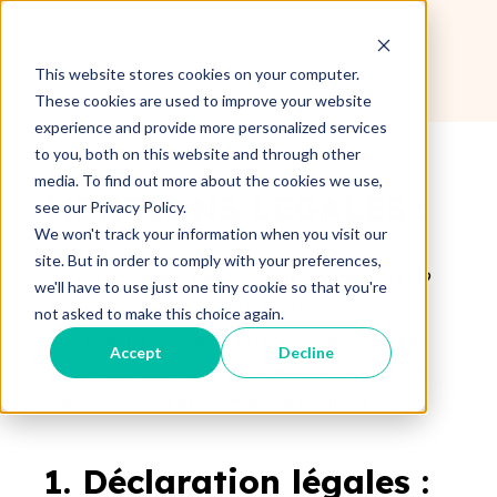
This website stores cookies on your computer.
These cookies are used to improve your website
experience and provide more personalized services
to you, both on this website and through other
media. To find out more about the cookies we use,
MENTIONS LEGALES :
see our Privacy Policy.
We won't track your information when you visit our
site. But in order to comply with your preferences,
En conformité aux dispositions de l'article 6-III et 19
we'll have to use just one tiny cookie so that you're
de la Loi numéro 2004-575 du 21 juin 2004
not asked to make this choice again.
concerçant la Confiance en l'économie numérique,
Accept
Decline
dite L.C.E.N., nous informons les utilisateurs du site
web :
apercur.fr
Les informations suivantes :
1. Déclaration légales :